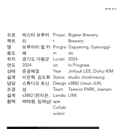
menu
프로
빅스타 브루어
Projec
Bigstar Brewery
젝트
리
t
Brewery
명
브루어리 및 카
Progra
Gapyeong, Gyeonggi-
용도​
페
m
do
위치
경기도 가평군
Locati
2024-
연도
2024-
on
In Progress
상태
준공예정
Year
Jinhyuk LEE, Dohui KIM
설계
이진혁, 김도희
Status
studio choshinsung
담당
​스튜디오 초신
Design
s3882 (Jieun JUN,
​조경
성
Team
Taewon PARK, Jaenam
설계
s3882 (전지은,
Landsc
LIM)
협력
박태원, 임재남)
ape
Collab
orator