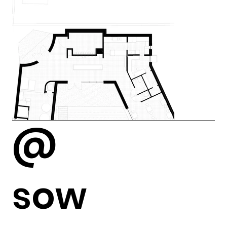
@
sow