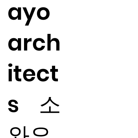
ayo
arch
itect
s 소
와요